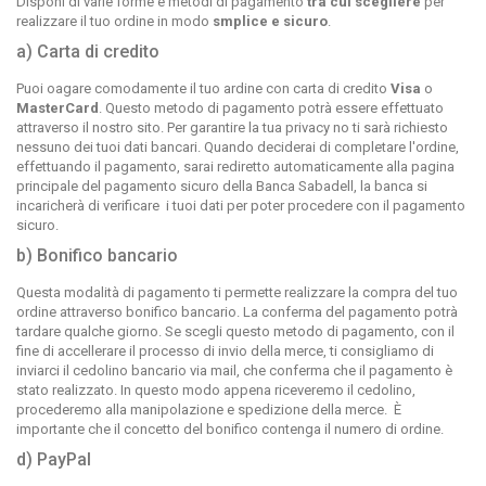
Disponi di varie forme e metodi di pagamento
tra cui scegliere
per
realizzare il tuo ordine in modo
smplice e sicuro
.
a) Carta di credito
Puoi oagare comodamente il tuo ardine con carta di credito
Visa
o
MasterCard
. Questo metodo di pagamento potrà essere effettuato
attraverso il nostro sito. Per garantire la tua privacy no ti sarà richiesto
nessuno dei tuoi dati bancari. Quando deciderai di completare l'ordine,
effettuando il pagamento, sarai rediretto automaticamente alla pagina
principale del pagamento sicuro della Banca Sabadell, la banca si
incaricherà di verificare i tuoi dati per poter procedere con il pagamento
sicuro.
b) Bonifico bancario
Questa modalità di pagamento ti permette realizzare la compra del tuo
ordine attraverso bonifico bancario. La conferma del pagamento potrà
tardare qualche giorno. Se scegli questo metodo di pagamento, con il
fine di accellerare il processo di invio della merce, ti consigliamo di
inviarci il cedolino bancario via mail
, che conferma che il pagamento è
stato realizzato. In questo modo appena riceveremo il cedolino,
procederemo alla manipolazione e spedizione della merce. È
importante che il concetto del bonifico contenga il numero di ordine.
d) PayPal