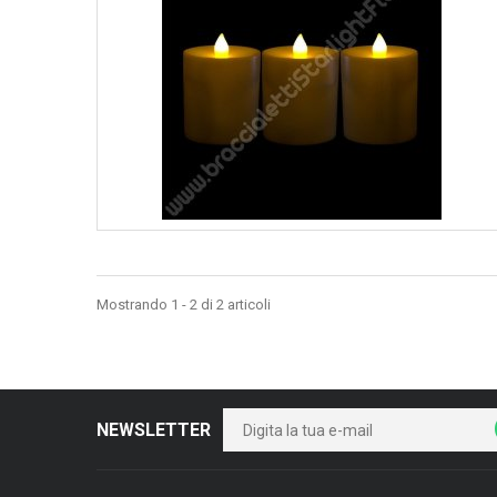
Quando non vorrai più usarle, ti basterà spostare l’interruttore s
Non dovrai occuparti di nulla, una volta l’ordine effettuato e ri
Le nostre candele luminose sono adattissime sia per gli spazi i
adattissime anche come candele per esterno, per rendere l'atm
stiamo parlando soltanto di qualcosa che serve per illuminare, 
La differenza principale che il nostro gadget per feste ha con
scoperto il moto perpetuo tramite la nostra candela infinita! In
serenità anche a chi non ha mai neanche sopportato la vista di
Una volta le candele ricevute, dovrai soltanto godertele!
conveniente
Cosa aspetti ad acquistare le favolose candele con luce led in 
Mostrando 1 - 2 di 2 articoli
NEWSLETTER