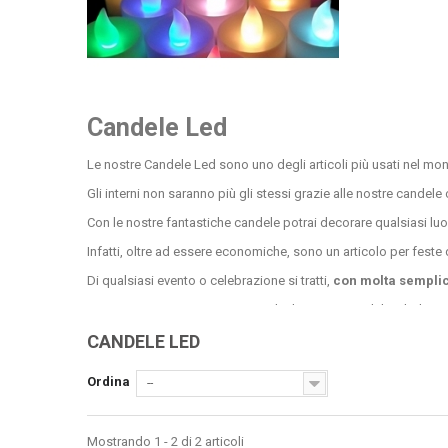
Candele Led
Le nostre Candele Led sono uno degli articoli più usati nel mo
Gli interni non saranno più gli stessi grazie alle nostre candel
Con le nostre fantastiche candele potrai decorare qualsiasi lu
Infatti, oltre ad essere economiche, sono un articolo per feste di
Di qualsiasi evento o celebrazione si tratti,
con molta semplic
Per questo possiamo garantirti che le nostre candele a led sono 
Infatti tutti sappiamo come può essere pericolosa la fiamma su
CANDELE LED
esempio.
Ordina
--
Per questo con le nostre candele colorate noi vi proponiamo
u
Seppur essendo delle candele senza fiamma, queste meravigliose
Mostrando 1 - 2 di 2 articoli
Anche il fatto che sia una candela senza cera è un notevole vanta