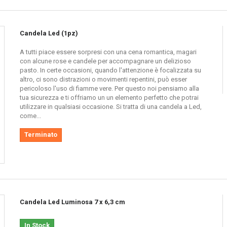
ti di atmosfere chill-out, i quali le useranno per rilassarsi ascoltando della
 come per decorare la casa il giorno di San Valentino al fine di degustare un
Candela Led (1pz)
ne fanno si che non passino inosservate nemmeno nei luoghi pubblici. La loro lum
A tutti piace essere sorpresi con una cena romantica, magari
con alcune rose e candele per accompagnare un delizioso
pasto. In certe occasioni, quando l'attenzione è focalizzata su
re un sentiero luminoso usando le candele a luce led per illuminare il percorso 
altro, ci sono distrazioni o movimenti repentini, può esser
pericoloso l'uso di fiamme vere. Per questo noi pensiamo alla
per celebrazioni come matrimoni
tua sicurezza e ti offriamo un un elemento perfetto che potrai
rno. Cogli l
’
offerta al volo e fest
utilizzare in qualsiasi occasione. Si tratta di una candela a Led,
come...
to sono i matrimoni.Potrai usarle in qualsiasi luogo, che sia
a casa, al ristorant
Terminato
e.Ma quest’apparenza semplice e classica nasconde un animo sofisticato e accat
antissimi colori differenti.
 mantiene separate le pile al fine di evitarne la consumazione prima del tempo.
Candela Led Luminosa 7 x 6,3 cm
ON e usufruire della lucentezza della tua strabiliante candela.
In Stock