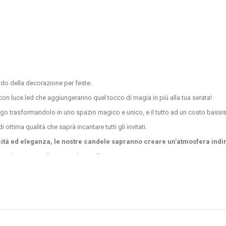
ndo della decorazione per feste.
e con luce led che aggiungeranno quel tocco di magia in più alla tua serata!
ogo trasformandolo in uno spazio magico e unico, e il tutto ad un costo bassi
 ottima qualità che saprà incantare tutti gli invitati.
ità ed eleganza, le nostre candele sapranno creare un'atmosfera indim
adatte sia per l’esterno che per l’interno.
lla candela se non si fa attenzione. Nessuno ha voglia di provocare incidenti g
n’alternativa interessante ad un prezzo economico.
 decorazioni per feste apporteranno la luce di cui il tuo evento avrà bisogno
ggio poiché dopo la festa non dovrete affannarvi a pulire gli eventuali residui 