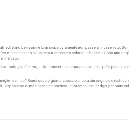
iali led! Sono bellissimi e luminosi, sicuramente non passerai inosservato. Son
 feste illumineranno la tua serata in maniera colorata e brillante. Sono uno degli
del mercato.
le due tipologie più in voga del momento e comprare quella che più ti piace dei
liore amico? Rendi questo giorno speciale ancora più originale e distribuisci i n
Disponiamo di moltissime colorazioni. I tuoi scintillanti gadget per party brill
erde e di molti altri colori.
e a prezzi economici nel nostro sit
si per feste possono essere utilizzati in una varietà inimmaginabile di eventi. 
i effetti di luce del dj.
goderti la tua serata o evento speciale senza preoccuparti di nulla
. Dovr