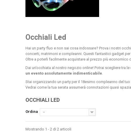
Occhiali Led
Hai un party fluo e non sai cosa indossare? Prova i nostri occh
concerti, matrimoni e compleanni
. Questi fantastici gadget per
Oltre a poterli facilmente acquistare al prezzo più economico 
Dai un’occhiata al nostro negozio online! Potrai scegliere tra 
un evento assolutamente indimenticabile
.
Stai organizzando un party per il 18esimo compleanno del tuo mig
Vedrai come la tua serata assumerà connotazioni quasi spaziali. 
Infatti dispongono di luce led che può essere un led blu, rosso, v
OCCHIALI LED
Occhiali con led di qualità 
Ordina
--
Grazie al disegno degli occhiali, questi fantastici gadget lumino
come avrai tutti gli occhi puntati addosso mentre ballate sotto gl
Mostrando 1 - 2 di 2 articoli
Grazie a questi occhiali con luci led incorporate potrai 