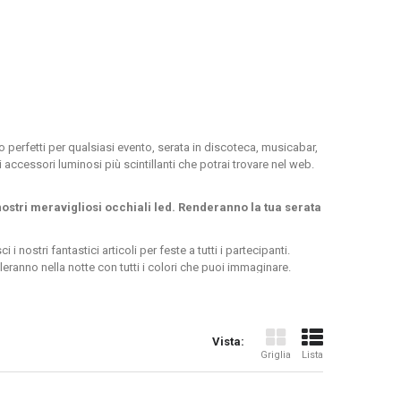
o perfetti per qualsiasi evento,
serata in discoteca, musicabar,
 accessori luminosi più scintillanti che potrai trovare nel web.
nostri meravigliosi occhiali led. Renderanno la tua serata
ostri fantastici articoli per feste a tutti i partecipanti.
eranno nella notte con tutti i colori che puoi immaginare.
o di vendita online
Vista:
Griglia
Lista
Provate ad utilizzarli durante una serata in discoteca e vedrai
ai pensare solamente a goderti la tua festa e magari ad