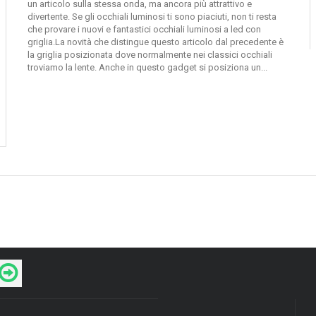
un articolo sulla stessa onda, ma ancora più attrattivo e
divertente. Se gli occhiali luminosi ti sono piaciuti, non ti resta
che provare i nuovi e fantastici occhiali luminosi a led con
griglia.La novità che distingue questo articolo dal precedente è
la griglia posizionata dove normalmente nei classici occhiali
troviamo la lente. Anche in questo gadget si posiziona un...
Prodotto disponibile con diverse opzioni