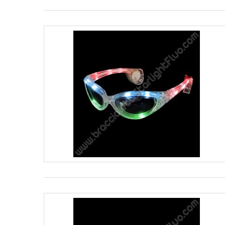
accompagnare il tutto con un altro fantastico articolo per feste
modelli nel nostro sito di vendita online di articoli per feste.
Questi occhiali con luce led incorporata nelle stanghette illum
I nostri occhiali led da discoteca sono ideali per illuminare la
economico nel nostro negozio online? Provate gli occhiali di lu