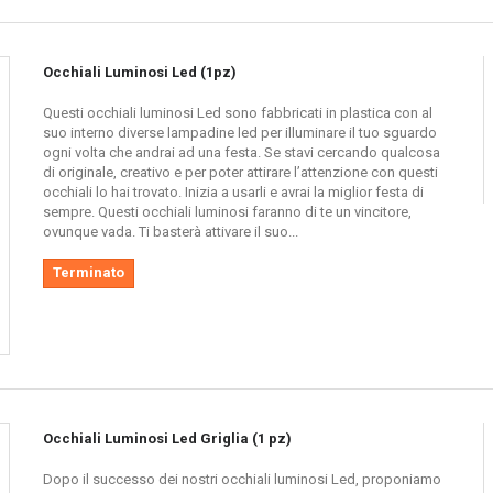
 o gadget luminoso che ti darà un tocco ancora più neon con stile. Potrai trovar
Occhiali Luminosi Led (1pz)
ineranno di luce
rossa, verde e luce led blu
tutto l’oggetto luminoso, rendendo
 notte ed accendere di luci led la tua serata! Cosa aspetti ad acquistare quest
Questi occhiali luminosi Led sono fabbricati in plastica con al
ce blu! Sono bellissimi, economici e di qualità!
suo interno diverse lampadine led per illuminare il tuo sguardo
ogni volta che andrai ad una festa. Se stavi cercando qualcosa
di originale, creativo e per poter attirare l’attenzione con questi
occhiali lo hai trovato. Inizia a usarli e avrai la miglior festa di
sempre. Questi occhiali luminosi faranno di te un vincitore,
ovunque vada. Ti basterà attivare il suo...
Terminato
Occhiali Luminosi Led Griglia (1 pz)
Dopo il successo dei nostri occhiali luminosi Led, proponiamo