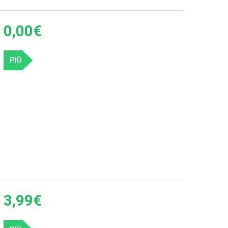
e questi fantastici occhiali con la luce in due magnifici
0,00€
lo completamente luminescente.
i fantastici gadget per feste ad un prezzo assolutamente
PIÙ
3,99€