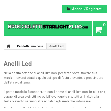
Accedi / Registrati
0
Prodotti Luminosi
Anelli Led
Anelli Led
Nella nostra sezione di anelli luminosi per feste potrai trovare
due
modelli
diversi adatti a qualsiasi tipo di festa o evento, a prescindere
dall'età e dal tema.
Il primo modello è conosciuto con il nome di anelli luminosi
in silicone
,
capaci di creare effetti incredibili ovunque tu sia, tutti gli invitati alla
festa o evento saranno affascinati dagli anelli che indosserai.
Questo modello è fabbricato in silicone con un disegno davvero vistoso