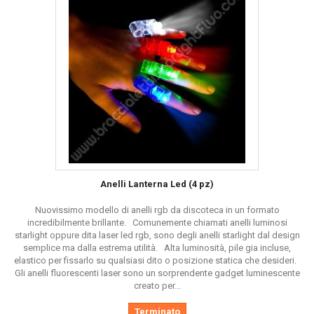
Inoltre siccome questi prodotti contengono all'interno una lampadina
led la durata della luce è di
oltre 12 ore
consecutive.
Per la tua prossima festa procurati la tua scorta di anelli luccicanti e
sprigiona luminosità e colore
durante l'evento.
Ricorda inoltre che più compri e meno spendi! Per grandi volumi di
acquisto
il prezzo scende
!
Non Aspettare!
Anelli Lanterna Led (4 pz)
Nuovissimo modello di anelli rgb da discoteca in un formato
incredibilmente brillante. Comunemente chiamati anelli luminosi
starlight oppure dita laser led rgb, sono degli anelli starlight dal design
semplice ma dalla estrema utilità. Alta luminosità, pile gia incluse,
elastico per fissarlo su qualsiasi dito o posizione statica che desideri.
Gli anelli fluorescenti laser sono un sorprendente gadget luminescente
creato per...
Terminato