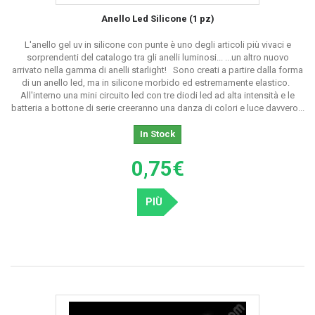
modelli di anelli luminosi a
Anello Led Silicone (1 pz)
prezzi imbattibili!
L'anello gel uv in silicone con punte è uno degli articoli più vivaci e
sorprendenti del catalogo tra gli anelli luminosi... ...un altro nuovo
arrivato nella gamma di anelli starlight! Sono creati a partire dalla forma
Il secondo modello di anelli luminosi che troverai nel nostro negozio on
di un anello led, ma in silicone morbido ed estremamente elastico.
line sono conosciuti con i nome di anelli luce led lanterna. Come il
All'interno una mini circuito led con tre diodi led ad alta intensità e le
propio nome indica, questi anelli luminosi compiono una funzione
batteria a bottone di serie creeranno una danza di colori e luce davvero...
similare ad una lanterna, però la particolarità di questo articolo è che
potrai illuminare quello che vorrai con addirittura
quattro colori
In Stock
diversi
. Questo modello si vende in bustine da 4 unità nei colori:
bianco, rosso, verde e blu
, così da poter indossare un colore ad ogni
0,75€
dito.
Questi anelli luminosi sono
fabbricati in plastica
con un elastico nella
PIÙ
parte inferiore da collocare al dito. Su un lato è situato l'interruttore per
accendere e spegnere gli anelli luminosi quando preferisci.All'interno
dell'anello è situata la lampadina led dello stesso colore della scatoletta
esteriore che compone l'anello.
Così come per il modello precedente di anelli luminosi, anche questi
anelli si vendono con le
batterie incorporate
, così che non dovrai
preoccuparti di nulla; semplicemente indossarli e illuminare le tue mani.