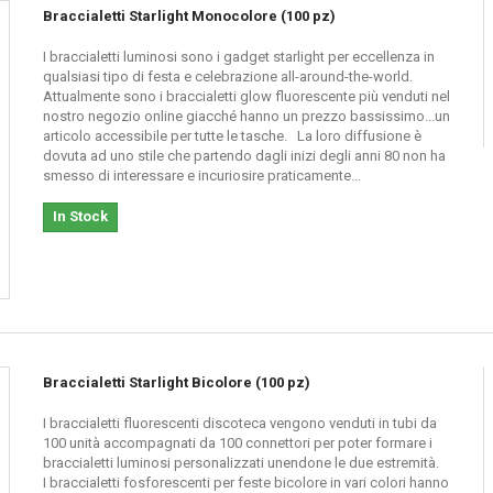
Braccialetti Starlight Monocolore (100 pz)
ste e una grande varietà di access
I braccialetti luminosi sono i gadget starlight per eccellenza in
qualsiasi tipo di festa e celebrazione all-around-the-world.
Attualmente sono i braccialetti glow fluorescente più venduti nel
nostro negozio online giacché hanno un prezzo bassissimo...un
i a feste luminose infantili. Tra questi troverai: fischietti disponibili in vari col
articolo accessibile per tutte le tasche. La loro diffusione è
 i bambini adoreranno mangiare la loro torta.
Mangiare non è mai stato così bril
dovuta ad uno stile che partendo dagli inizi degli anni 80 non ha
 nostro negozio online troverai in vendita anche
complementi perfetti
per esse
smesso di interessare e incuriosire praticamente...
 di collane; troverai le collane monocolore, le collane tricolore e le collane tri
In Stock
ti luminosi e altri vari articoli fluorescenti tra i più gettonati e brillanti per 
cati di sicurezza
emessi dalla UE; questi certificati accreditano che tra i nos
ei due componenti non tossici che si trovano all'interno di ogni articolo. Per 
endo così gli effetti fluorescenti per più di
12 ore
. Per fare in modo che dis
tanze si mescolino tra loro in modo omogeneo.
Braccialetti Starlight Bicolore (100 pz)
per quantità
per comprare braccialetti luminosi starlight e accessori fluoresce
stesso prodotto, lo stesso prodotto ti costerà meno.
I braccialetti fluorescenti discoteca vengono venduti in tubi da
100 unità accompagnati da 100 connettori per poter formare i
à di accessori luminosi per feste.
braccialetti luminosi personalizzati unendone le due estremità.
I braccialetti fosforescenti per feste bicolore in vari colori hanno