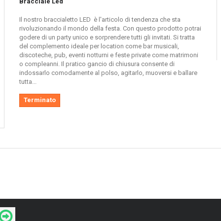
Bracciale Led
Il nostro braccialetto LED è l'articolo di tendenza che sta
rivoluzionando il mondo della festa. Con questo prodotto potrai
godere di un party unico e sorprendere tutti gli invitati. Si tratta
del complemento ideale per location come bar musicali,
discoteche, pub, eventi notturni e feste private come matrimoni
o compleanni. Il pratico gancio di chiusura consente di
indossarlo comodamente al polso, agitarlo, muoversi e ballare
tutta...
Terminato