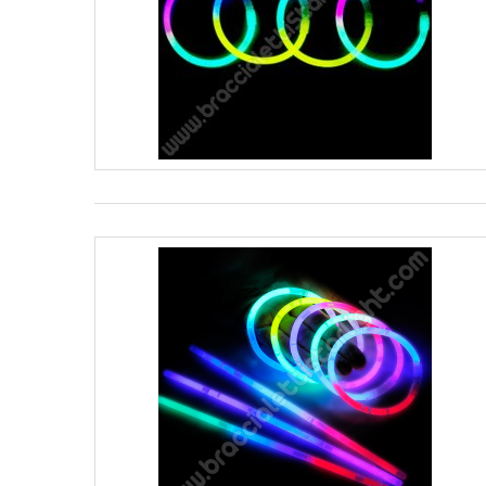
Per la tua prossima festa o evento scegli di differenziarti con 