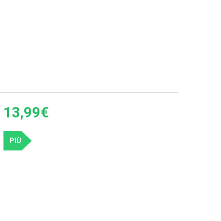
i nostri articoli e gadget per feste starlight.
13,99€
PIÙ