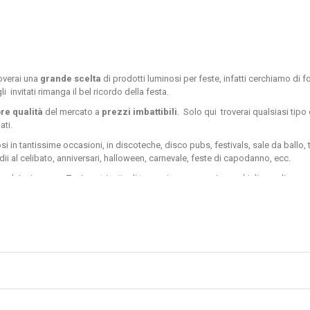
overai una
grande scelta
di prodotti luminosi per feste, infatti cerchiamo di f
i invitati rimanga il bel ricordo della festa.
re qualità
del mercato a
prezzi imbattibili
. Solo qui troverai qualsiasi tip
ati.
osi in tantissime occasioni, in
discoteche, disco pubs, festivals, sale da ballo, 
i al celibato, anniversari, halloween, carnevale, feste di capodanno, ecc.
alsiasi genere. Tra i nostri articoli troverai, per esempio, occhiali con di cuore
ici
trasformando semplici serate in feste o eventi.
oponiamo le bocche luminose di silicone, che illumineranno i tuoi sorrisi durante t
rivolgerai a qualcuno durante la festa resterà affascinato e sorpreso dalla lumi
onosciuti braccialetti luminosi startlight, che si possono indossare sia individu
 le
più luminose e brillanti della serata
.
grande effetto. Tra questi troverai le cannuccie disponibili in vari colori, come 
latori per poter mescolare le tue bibite in un modo del tutto rivoluzionario e ori