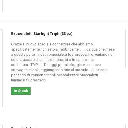
Braccialetti Starlight Tripli (33 pz)
Grazie al nuovo speciale connettore che abbiamo
specificatamente richiesto al fabbricante... ...da qualche mese
a questa parte, i nostri braccialetti fosforescenti diventano non
solo braccialetti luminosi mono, bi o tri-colore, ma
addirittura...TRIPLI! Da oggi potrai sfoggiare un nuovo
stravagante look, aggiungendo brio al tuo stile. Si, stiamo
parlando di connettori tripli per realizzare braccialetti
luminosi fluorescenti...
In Stock