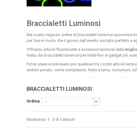
Braccialetti Luminosi
Nel nostro negozio online di braccialetti luminosi economici tr
per fare in modo che il giorno dell'evento sia tutto perfetto e agl
Offriamo articoli fluorescenti e accessori luminosi della
miglio
festa,
dai braccialetti luminosi per feste fino ai
gadget più svari
Potrai usare e indossare uno qualsiasi tra i nostri articoli lumin
ambito privato, come
compleanni, feste a tema, comunioni, addi
Mettiamo a tua disposizione braccialetti luminosi per feste di qu
Troverai inoltre i cerchietti con orecchie, per
divertirsi con am
BRACCIALETTI LUMINOSI
Se sei tra i più coraggiosi, oltre ai braccialetti luminosi, ti pr
uno tra gli articoli fluorescenti più affascinanti, e quando ti 
Ordina
--
braccialetti luminosi personalizzati.
Tra i nostri luminosi spiccano per eccellenza e per richieste i c
Mostrando 1 - 5 di 5 articoli
luminosi tripli, indossandoli di tre in tre. Le tue braccia saranno
Per gli amanti dei cocktails proponiamo articolo fluorescenti di 
al tuo bicchiere! Inoltre, ti proponiamo di provare i nostri misce