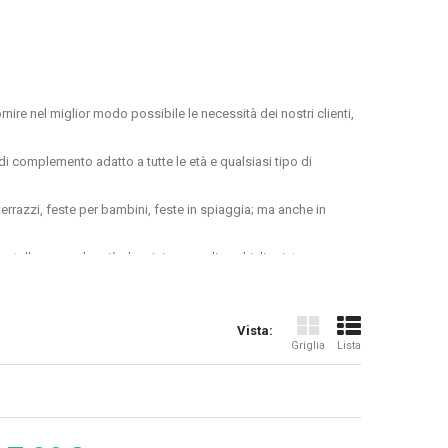
ornire nel miglior modo possibile le necessità dei nostri clienti,
o di complemento adatto a
tutte le età e qualsiasi tipo di
terrazzi, feste per bambini, feste in spiaggia
; ma anche in
, stella ma anche più classici come gli occhiali aviatore.
utta la notte, creando effetti fluorescenti incredibili. Questo è
nescenza che sarai in grado di diffondere, magari da abbinare a
Vista:
Griglia
Lista
almente oppure tre per volta, grazie ai nostri braccialetti
il
blu, il rosso, il giallo o il verd
e. Aggiungi un tocco di colore
ginale.