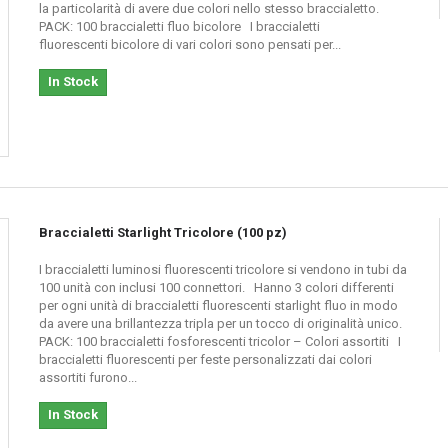
la particolarità di avere due colori nello stesso braccialetto.
un tocco originale e fluorescente creando un ambiente luminoso e divertente con 
PACK: 100 braccialetti fluo bicolore I braccialetti
fluorescenti bicolore di vari colori sono pensati per...
In Stock
Braccialetti Starlight Tricolore (100 pz)
I braccialetti luminosi fluorescenti tricolore si vendono in tubi da
100 unità con inclusi 100 connettori. Hanno 3 colori differenti
per ogni unità di braccialetti fluorescenti starlight fluo in modo
da avere una brillantezza tripla per un tocco di originalità unico.
PACK: 100 braccialetti fosforescenti tricolor – Colori assortiti I
braccialetti fluorescenti per feste personalizzati dai colori
assortiti furono...
In Stock