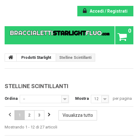
Accedi / Registrati
0
Prodotti Starlight
Stelline Scintillanti
STELLINE SCINTILLANTI
Ordina
Mostra
per pagina
--
12
1
2
3
Visualizza tutto
Mostrando 1 - 12 di 27 articoli