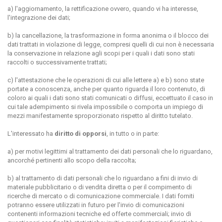
a) l'aggiornamento, la rettificazione ovvero, quando vi ha interesse,
l'integrazione dei dati;
b) la cancellazione, la trasformazione in forma anonima o il blocco dei
dati trattati in violazione di legge, compresi quelli di cui non è necessaria
la conservazione in relazione agli scopi per i quali i dati sono stati
raccolti o successivamente trattati;
c) l'attestazione che le operazioni di cui alle lettere
a)
e
b)
sono state
portate a conoscenza, anche per quanto riguarda il loro contenuto, di
coloro ai quali i dati sono stati comunicati o diffusi, eccettuato il caso in
cui tale adempimento si rivela impossibile o comporta un impiego di
mezzi manifestamente sproporzionato rispetto al diritto tutelato.
L'interessato ha
diritto di opporsi
, in tutto o in parte:
a) per motivi legittimi al trattamento dei dati personali che lo riguardano,
ancorché pertinenti allo scopo della raccolta;
b) al trattamento di dati personali che lo riguardano a fini di invio di
materiale pubblicitario o di vendita diretta o per il compimento di
ricerche di mercato o di comunicazione commerciale. I dati forniti
potranno essere utilizzati in futuro per l'invio di comunicazioni
contenenti informazioni tecniche ed offerte commerciali; invio di