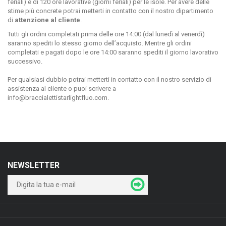
feriali) e di 120 ore lavorative (giorni feriali) per le isole. Per avere delle
stime più concrete potrai metterti in contatto con il nostro dipartimento
di
attenzione al cliente
.
Tutti gli ordini completati prima delle ore 14:00 (dal lunedì al venerdì)
saranno spediti lo stesso giorno dell’acquisto. Mentre gli ordini
completati e pagati dopo le ore 14:00 saranno spediti il giorno lavorativo
successivo.
Per qualsiasi dubbio potrai metterti in contatto con il nostro servizio di
assistenza al cliente o puoi scrivere a
info@braccialettistarlightfluo.com
.
NEWSLETTER