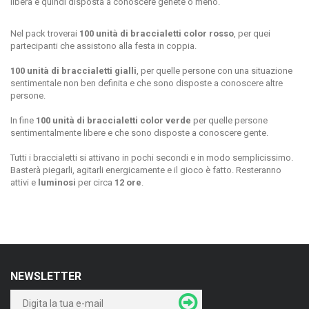
libera e quindi disposta a conoscere genete o meno.
Nel pack troverai
100 unità di braccialetti color rosso
, per quei
partecipanti che assistono alla festa in coppia.
100 unità di braccialetti gialli
, per quelle persone con una situazione
sentimentale non ben definita e che sono disposte a conoscere altre
persone.
In fine
100 unità di braccialetti color verde
per quelle persone
sentimentalmente libere e che sono disposte a conoscere gente.
Tutti i braccialetti si attivano in pochi secondi e in modo semplicissimo.
Basterà piegarli, agitarli energicamente e il gioco è fatto. Resteranno
attivi e
luminosi
per circa
12 ore
.
NEWSLETTER