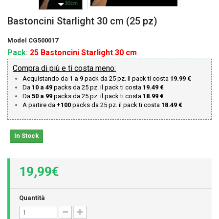
Bastoncini Starlight 30 cm (25 pz)
Model
CG500017
Pack:
25 Bastoncini Starlight 30 cm
Compra di più e ti costa meno:
Acquistando da
1 a 9
pack da 25 pz. il pack ti costa
19.99 €
Da
10 a 49
packs da 25 pz. il pack ti costa
19.49 €
Da
50 a 99
packs da 25 pz. il pack ti costa
18.99 €
A partire da
+100
packs da 25 pz. il pack ti costa
18.49 €
In Stock
19,99€
Quantità