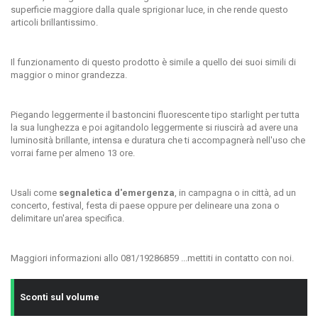
superficie maggiore dalla quale sprigionar luce, in che rende questo
articoli brillantissimo.
Il funzionamento di questo prodotto è simile a quello dei suoi simili di
maggior o minor grandezza.
Piegando leggermente il bastoncini fluorescente tipo starlight per tutta
la sua lunghezza e poi agitandolo leggermente si riuscirà ad avere una
luminosità brillante, intensa e duratura che ti accompagnerà nell'uso che
vorrai farne per almeno 13 ore.
Usali come
segnaletica d'emergenza
, in campagna o in città, ad un
concerto, festival, festa di paese oppure per delineare una zona o
delimitare un'area specifica.
Maggiori informazioni allo 081/19286859 ...mettiti in contatto con noi.
Sconti sul volume