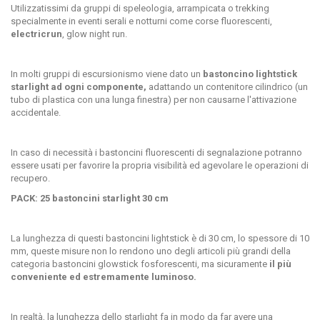
Utilizzatissimi da gruppi di
speleologia, arrampicata o trekking
specialmente in eventi serali
e notturni come corse fluorescenti,
electricrun
, glow night run.
In molti gruppi di escursionismo viene dato un
bastoncino lightstick
starlight ad ogni componente,
adattando un contenitore cilindrico (un
tubo di plastica con una lunga finestra) per non causarne l'attivazione
accidentale.
In caso di necessità i bastoncini fluorescenti di segnalazione potranno
essere usati per favorire la propria visibilità ed agevolare le operazioni di
recupero.
PACK: 25 bastoncini starlight 30 cm
La lunghezza di questi bastoncini lightstick è di 30 cm, lo spessore di 10
mm, queste misure non lo rendono uno degli articoli più grandi della
categoria bastoncini glowstick fosforescenti, ma sicuramente
il più
conveniente ed estremamente luminoso.
In realtà, la lunghezza dello starlight fa in modo da far avere una