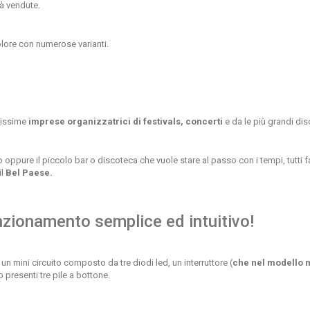
tà vendute.
olore con numerose varianti.
tissime
imprese organizzatrici di festivals, concerti
e da le più grandi di
oppure il piccolo bar o discoteca che vuole stare al passo con i tempi, tutti f
il
Bel Paese.
zionamento semplice ed intuitivo!
un mini circuito composto da tre diodi led, un interruttore (
che nel modello m
 presenti tre pile a bottone.