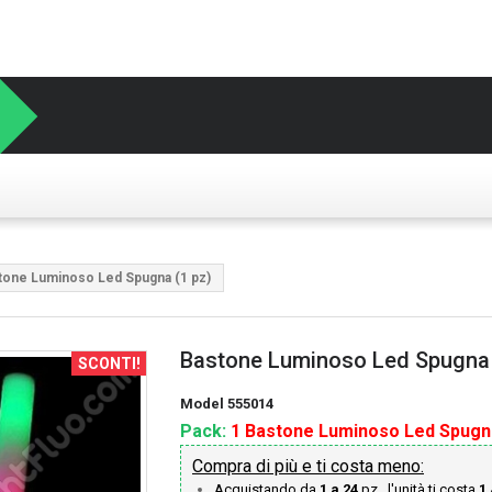
tone Luminoso Led Spugna (1 pz)
Bastone Luminoso Led Spugna 
SCONTI!
Model
555014
Pack:
1 Bastone Luminoso Led Spugn
Compra di più e ti costa meno:
Acquistando da
1 a 24
pz., l'unità ti costa
1.