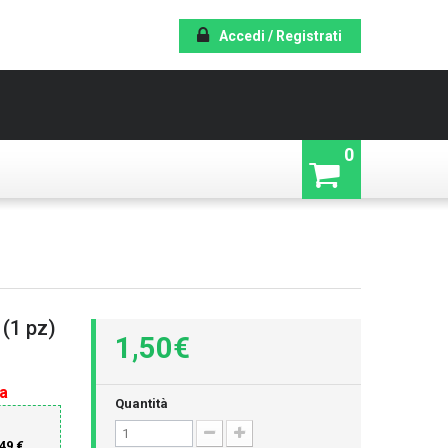
Accedi / Registrati
0
(1 pz)
1,50€
a
Quantità
49 €