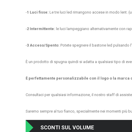
-
1 Luci fisse:
Le tre luci led rimangono accese in modo lent. (
-
2 Intermittente:
le luci lampeggiano alternativamente con rapi
-
3 Acceso/Spento:
Potete spegnere il bastone led pulsando l'i
È un prodotto di spugna quindi si adatta a qualsiasi tipo di even
È perfettamente personalizzabile con il logo o la marca
Consultaci per qualsiasi informazione, il nostro staff di assist
Saremo sempre al tuo fianco, specialmente nei momenti più bu
SCONTI SUL VOLUME