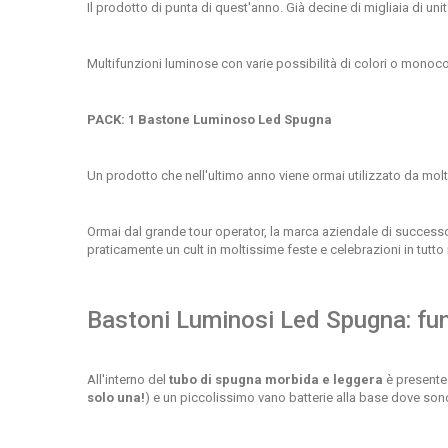
Il prodotto di punta di quest'anno.
Già decine di migliaia di uni
Multifunzioni luminose con varie possibilità di colori o monoc
PACK: 1 Bastone Luminoso Led Spugna
Un prodotto che nell'ultimo anno viene ormai utilizzato da mol
Ormai dal grande tour operator, la marca aziendale di successo 
praticamente un cult in moltissime feste e celebrazioni in tutto 
Bastoni Luminosi Led Spugna: fun
All'interno del
tubo di spugna morbida e leggera
è presente 
solo una!
) e un piccolissimo vano batterie alla base dove sono