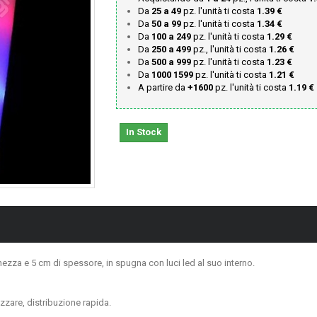
Da
25 a 49
pz. l'unità ti costa
1.39 €
Da
50 a 99
pz. l'unità ti costa
1.34 €
Da
100 a 249
pz. l'unità ti costa
1.29 €
Da
250 a 499
pz., l'unità ti costa
1.26 €
Da
500 a 999
pz. l'unità ti costa
1.23 €
Da
1000 1599
pz. l'unità ti costa
1.21 €
A partire da
+1600
pz. l'unità ti costa
1.19 €
In Stock
ezza e 5 cm di spessore, in spugna con luci led al suo interno.
lizzare, distribuzione rapida.