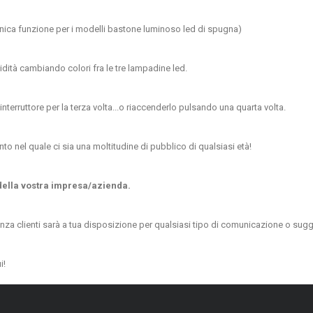
unica funzione per i modelli bastone luminoso led di spugna)
dità cambiando colori fra le tre lampadine led.
nterruttore per la terza volta...o riaccenderlo pulsando una quarta volta.
to nel quale ci sia una moltitudine di pubblico di qualsiasi età!
 della vostra impresa/azienda.
enza clienti sarà a tua disposizione per qualsiasi tipo di comunicazione o sugg
i!