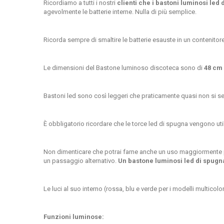
Ricordiamo a tutti i nostri
clienti che i bastoni luminosi led
agevolmente le batterie interne. Nulla di più semplice.
Ricorda sempre di smaltire le batterie esauste in un contenitore
Le dimensioni del Bastone luminoso discoteca sono di
48 cm 
Bastoni led sono così leggeri che praticamente quasi non si sen
È obbligatorio ricordare che le
torce led di spugna vengono uti
Non dimenticare che potrai farne anche un uso maggiormente p
un passaggio alternativo.
Un bastone luminosi led di spugn
Le luci al suo interno
(rossa, blu e verde per i modelli multicolo
Funzioni luminose: