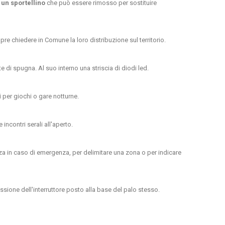
 un sportellino
che può essere rimosso per sostituire
pre chiedere in Comune la loro distribuzione sul territorio.
 di spugna. Al suo interno una striscia di diodi led.
 per giochi o gare notturne.
incontri serali all'aperto.
 in caso di emergenza, per delimitare una zona o per indicare
ione dell'interruttore posto alla base del palo stesso.