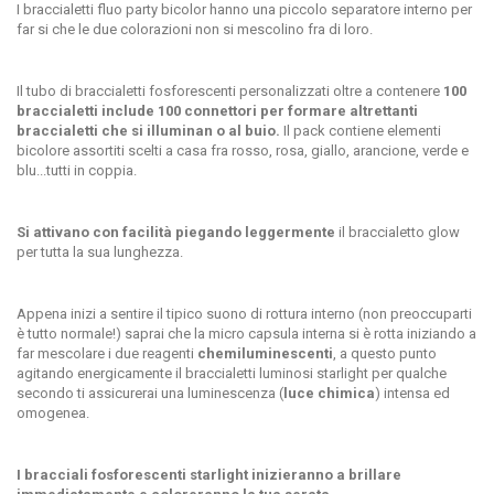
I braccialetti fluo party bicolor
hanno una piccolo separatore interno per
far si che le due colorazioni non si mescolino fra di loro.
Il tubo di braccialetti fosforescenti personalizzati oltre a contenere
100
braccialetti include 100 connettori per formare altrettanti
braccialetti che si illuminan o al buio.
Il pack contiene elementi
bicolore assortiti scelti a casa fra rosso, rosa, giallo, arancione, verde e
blu...tutti in coppia.
Si attivano con facilità piegando leggermente
il braccialetto glow
per tutta la sua lunghezza.
Appena inizi a sentire il tipico suono di rottura interno (
non preoccuparti
è tutto normale!
) saprai che la micro capsula interna si è rotta iniziando a
far mescolare i due reagenti
chemiluminescenti
, a questo punto
agitando energicamente il braccialetti luminosi starlight per qualche
secondo ti assicurerai una luminescenza (
luce chimica
) intensa ed
omogenea.
I bracciali fosforescenti starlight inizieranno a brillare