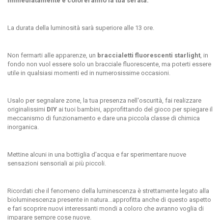
immediatamente e coloreranno la tua serata.
La durata della luminosità sarà superiore alle 13 ore.
Non fermarti alle apparenze, un
braccialetti fluorescenti starlight
, in
fondo non vuol essere solo un bracciale fluorescente, ma poterti essere
utile in qualsiasi momenti ed in numerosissime occasioni.
Usalo per segnalare zone, la tua presenza nell'oscurità, fai realizzare
originalissimi
DIY
ai tuoi bambini, approfittando del gioco per spiegare il
meccanismo di funzionamento e dare una piccola classe di chimica
inorganica.
Mettine alcuni in una bottiglia d'acqua e far sperimentare nuove
sensazioni sensoriali ai più piccoli.
Ricordati che il fenomeno della luminescenza è strettamente legato alla
bioluminescenza presente in natura...approfitta anche di questo aspetto
e fari scoprire nuovi interessanti mondi a coloro che avranno voglia di
imparare sempre cose nuove.