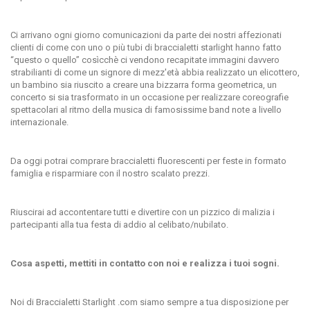
Ci arrivano ogni giorno comunicazioni da parte dei nostri affezionati
clienti di come con uno o più tubi di braccialetti starlight hanno fatto
“questo o quello” cosìcchè ci vendono recapitate immagini davvero
strabilianti di come un signore di mezz'età abbia realizzato un elicottero,
un bambino sia riuscito a creare una bizzarra forma geometrica, un
concerto si sia trasformato in un occasione per realizzare coreografie
spettacolari al ritmo della musica di famosissime band note a livello
internazionale.
Da oggi potrai comprare braccialetti fluorescenti per feste in formato
famiglia e risparmiare con il nostro scalato prezzi.
Riuscirai ad accontentare tutti e divertire con un pizzico di malizia i
partecipanti alla tua festa di addio al celibato/nubilato.
Cosa aspetti, mettiti in contatto con noi e realizza i tuoi sogni.
Noi di Braccialetti Starlight .com siamo sempre a tua disposizione per