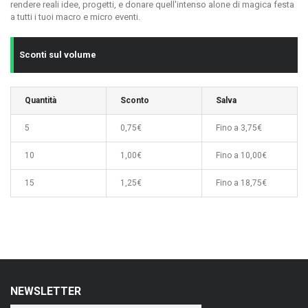
rendere reali idee, progetti, e donare quell'intenso alone di magica festa
a tutti i tuoi macro e micro eventi.
Sconti sul volume
Quantità
Sconto
Salva
5
0,75€
Fino a 3,75€
10
1,00€
Fino a 10,00€
15
1,25€
Fino a 18,75€
NEWSLETTER