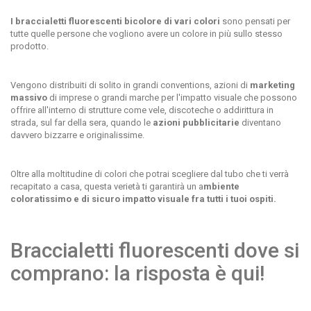
I braccialetti fluorescenti bicolore di vari colori
sono pensati per
tutte quelle persone che vogliono avere un colore in più sullo stesso
prodotto.
Vengono distribuiti di solito in grandi conventions, azioni di
marketing
massivo
di imprese o grandi marche per l'impatto visuale che possono
offrire all'interno di strutture come vele, discoteche o addirittura in
strada, sul far della sera, quando le
azioni pubblicitarie
diventano
davvero bizzarre e originalissime.
Oltre alla moltitudine di colori che potrai scegliere dal tubo che ti verrà
recapitato a casa, questa verietà ti garantirà un a
mbiente
coloratissimo e di sicuro impatto visuale fra tutti i tuoi ospiti.
Braccialetti fluorescenti dove si
comprano: la risposta è qui!