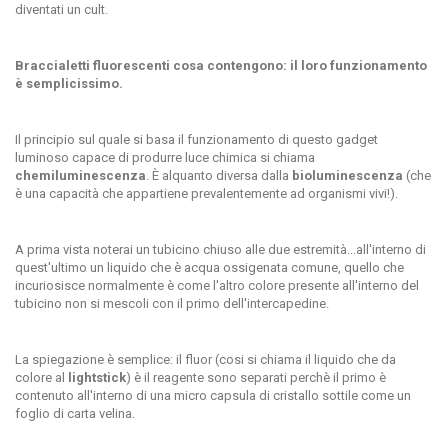
diventati un cult.
Braccialetti fluorescenti cosa contengono: il loro funzionamento
è semplicissimo.
Il principio sul quale si basa il funzionamento di questo gadget
luminoso capace di produrre
luce chimica
si chiama
chemiluminescenza
. È alquanto diversa dalla
bioluminescenza
(che
è una capacità che appartiene prevalentemente ad organismi vivi!).
A prima vista noterai un tubicino chiuso alle due estremità...all'interno di
quest'ultimo un liquido che è acqua ossigenata comune, quello che
incuriosisce normalmente è come l'altro colore presente all'interno del
tubicino non si mescoli con il primo dell'intercapedine.
La spiegazione è semplice: il fluor (cosi si chiama il liquido che da
colore al
lightstick
) è il reagente sono separati perchè il primo è
contenuto all'interno di una
micro capsula di cristallo sottile come un
foglio di carta velina.