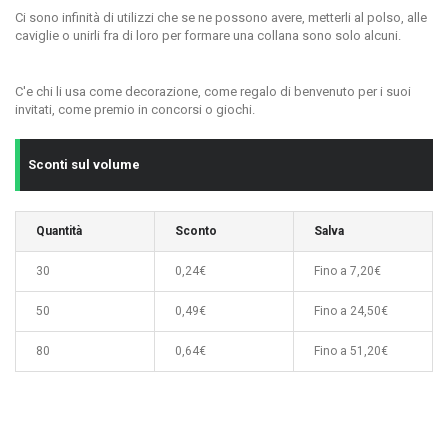
Ci sono infinità di utilizzi che se ne possono avere, metterli al polso, alle
caviglie o unirli fra di loro per formare una collana sono solo alcuni.
C'e chi li usa come decorazione, come regalo di benvenuto per i suoi
invitati, come premio in concorsi o giochi.
Sconti sul volume
Quantità
Sconto
Salva
30
0,24€
Fino a 7,20€
50
0,49€
Fino a 24,50€
80
0,64€
Fino a 51,20€