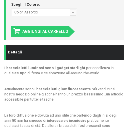
Scegli il Colore:
Colori Assortiti
AGGIUNGI AL CARRELLO
Dettagli
I braccialetti luminosi sono i gadget starlight
per eccellenza in
qualsiasi tipo di festa e celebrazione all-around-the-world.
Attualmente sono i
braccialetti glow fluorescente
più venduti nel
nostro negozio online giacché hanno un prezzo bassissimo...un articolo
accessibile per tutte le tasche.
La loro diffusione è dovuta ad uno stile che partendo dagli inizi degli
anni 80 non ha smesso di interessare e incuriosire praticamente
qualsiasi fascia di età. Da allora i braccialetti fosforescenti sono