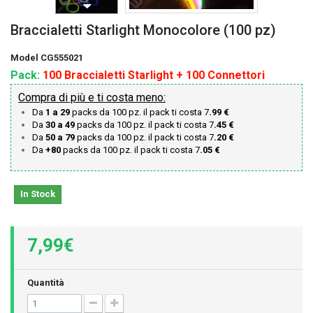
Braccialetti Starlight Monocolore (100 pz)
Model
CG555021
Pack:
100 Braccialetti Starlight + 100 Connettori
Compra di più e ti costa meno:
Da
1 a 29
packs da 100 pz. il pack ti costa 7
.99 €
Da
30 a 49
packs da 100 pz. il pack ti costa 7
.45 €
Da
50 a 79
packs da 100 pz. il pack ti costa 7
.20 €
Da
+80
packs da 100 pz. il pack ti costa 7
.05 €
In Stock
7,99€
Quantità