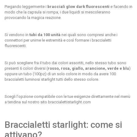
Piegando leggermente i
bracciali glow dark fluorescenti
e facendo in
modo che la capsula si rompa, i due liquidi si mescoleranno
provocando la magica reazione.
Si vendono in
tubi da 100 unità
nei quali sono compresi anche i
connettori per unirne le estremità e così formare i braccialetti
fluorescenti.
Si può scegliere fra il tubo dai colori assortiti, nello stesso tubo sono
presenti 6 colori diversi (
rosso, rosa, giallo, arancione, verde e blu
)
oppure un tubo (100pz) di un solo colore in modo da avere
100
braccialetti luminosi starlight
tutti dello stesso colore.
Scegli l'opzione compatibile con le tue esigenze direttamente nel menù
a tendina sul nostro sito braccialettistarlight.com
Braccialetti starlight: come si
attivano?