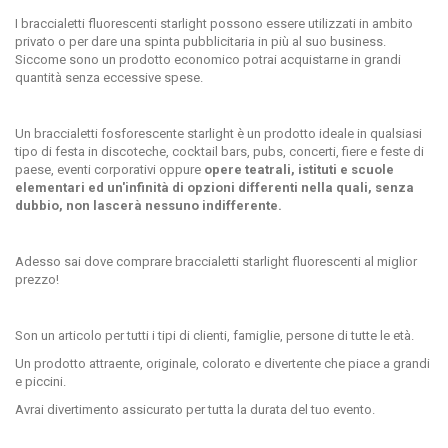
I braccialetti fluorescenti starlight possono essere utilizzati in ambito
privato
o per dare una spinta pubblicitaria in più al suo business.
Siccome sono un prodotto economico potrai acquistarne in grandi
quantità senza eccessive spese.
Un braccialetti fosforescente starlight è un prodotto ideale in qualsiasi
tipo di festa in discoteche, cocktail bars, pubs, concerti, fiere e feste di
paese, eventi corporativi oppure
opere teatrali, istituti e scuole
elementari ed un'infinità di opzioni differenti nella quali, senza
dubbio, non lascerà nessuno indifferente.
Adesso sai dove comprare braccialetti starlight fluorescenti al miglior
prezzo!
Son un articolo per tutti i tipi di clienti, famiglie, persone di tutte le età.
Un prodotto attraente, originale, colorato e divertente che piace a grandi
e piccini.
Avrai divertimento assicurato per tutta la durata del tuo evento.