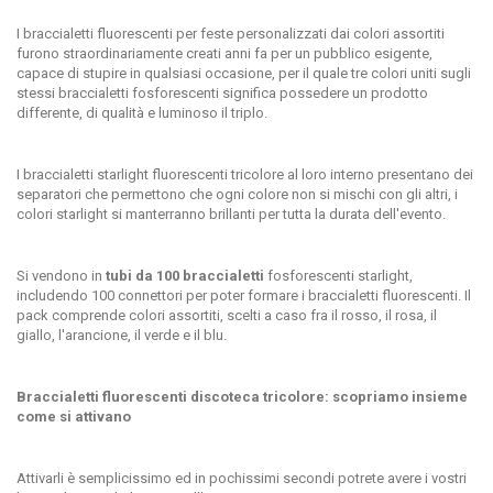
I braccialetti fluorescenti per feste personalizzati dai colori assortiti
furono straordinariamente creati anni fa per un pubblico esigente,
capace di stupire in qualsiasi occasione, per il quale tre colori uniti sugli
stessi braccialetti fosforescenti significa possedere un prodotto
differente, di qualità e luminoso il triplo.
I braccialetti starlight fluorescenti tricolore al loro interno presentano dei
separatori che permettono che ogni colore non si mischi con gli altri,
i
colori starlight si manterranno brillanti
per tutta la durata dell'evento.
Si vendono in
tubi da 100 braccialetti
fosforescenti starlight,
includendo 100 connettori per poter formare i braccialetti fluorescenti. Il
pack comprende colori assortiti, scelti a caso fra il
rosso, il rosa, il
giallo, l'arancione, il verde e il blu.
Braccialetti fluorescenti discoteca tricolore: scopriamo insieme
come si attivano
Attivarli è semplicissimo ed in pochissimi secondi potrete avere i vostri