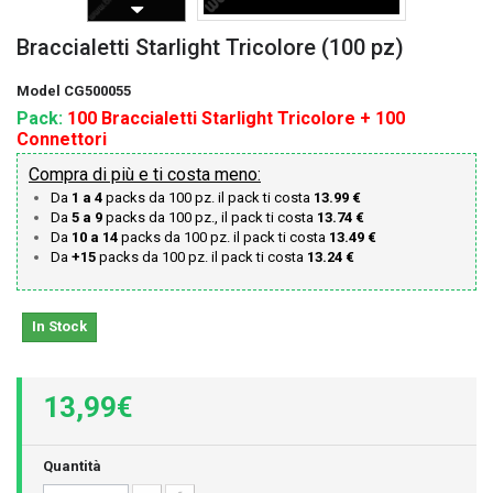
Braccialetti Starlight Tricolore (100 pz)
Model
CG500055
Pack:
100 Braccialetti Starlight Tricolore + 100
Connettori
Compra di più e ti costa meno:
Da
1 a 4
packs da 100 pz. il pack ti costa
13.99 €
Da
5 a 9
packs da 100 pz., il pack ti costa
13.74 €
Da
10 a 14
packs da 100 pz. il pack ti costa
13.49 €
Da
+15
packs da 100 pz. il pack ti costa
13.24 €
In Stock
13,99€
Quantità