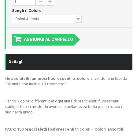
Scegli il Colore:
Colori Assortiti
AGGIUNGI AL CARRELLO
Dettagli
I braccialetti luminosi fluorescenti tricolore
si vendono in tubi da
100 unità con inclusi 100 connettori.
Hanno 3 colori differenti per ogni unità di braccialetti fluorescenti
starlight fluo in modo da avere una brillantezza tripla per un tocco di
originalità unico.
PACK: 100 braccialetti fosforescenti tricolor – Colori assortiti