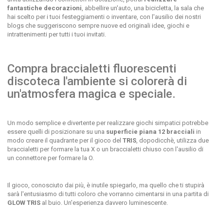
fantastiche decorazioni
, abbellire un'auto, una bicicletta, la sala che
hai scelto per i tuoi festeggiamenti o inventare, con l'ausilio dei nostri
blogs che suggeriscono sempre nuove ed originali idee, giochi e
intrattenimenti per tutti i tuoi invitati.
Compra braccialetti fluorescenti
discoteca l'ambiente si colorerà di
un'atmosfera magica e speciale.
Un modo semplice e divertente per realizzare giochi simpatici potrebbe
essere quelli di posizionare su una
superficie piana 12 bracciali
in
modo creare il quadrante per il gioco del
TRIS
, dopodicchè, utilizza due
braccialetti per formare la tua X o un braccialetti chiuso con l'ausilio di
un connettore per formare la O.
Il gioco, conosciuto dai più, è inutile spiegarlo, ma quello che ti stupirà
sarà l'entusiasmo di tutti coloro che vorranno cimentarsi in una partita di
GLOW TRIS
al buio. Un'esperienza davvero luminescente.