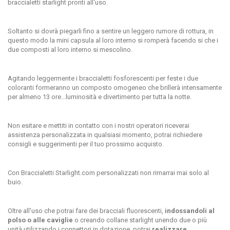
braccialetti starlight pronti all'uso.
Soltanto si dovrà piegarli fino a sentire un leggero rumore di rottura, in
questo modo la mini capsula al loro interno si romperà facendo si che i
due composti al loro interno si mescolino.
Agitando leggermente i
braccialetti fosforescenti
per feste i due
coloranti formeranno un composto omogeneo che brillerà intensamente
per almeno 13 ore...luminosità e divertimento per tutta la notte.
Non esitare e mettiti in contatto con i nostri operatori riceverai
assistenza personalizzata in qualsiasi momento, potrai richiedere
consigli e suggerimenti per il tuo prossimo acquisto.
Con Braccialetti Starlight.com personalizzati non rimarrai mai solo al
buio.
Oltre all'uso che potrai fare dei bracciali fluorescenti,
indossandoli al
polso o alle caviglie
o creando collane starlight unendo due o più
unità utilizzando i connettori in dotazione, potrai
realizzare