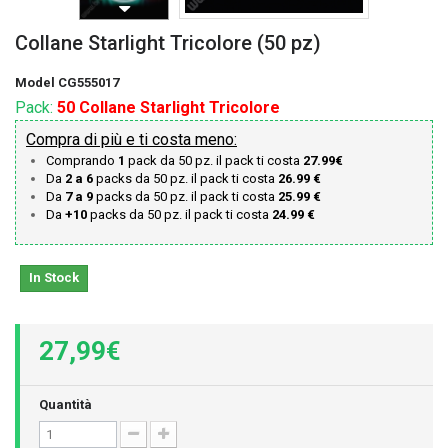
Collane Starlight Tricolore (50 pz)
Model
CG555017
Pack:
50 Collane Starlight Tricolore
Compra di più e ti costa meno:
Comprando
1
pack da 50 pz. il pack ti costa
27.99€
Da
2 a 6
packs da 50 pz. il pack ti costa
26.99 €
Da
7 a 9
packs da 50 pz. il pack ti costa
25.99 €
Da
+10
packs da 50 pz. il pack ti costa
24.99 €
In Stock
27,99€
Quantità