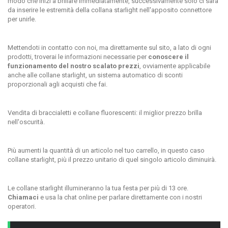
modo che inizi a brillare immediatamente, successivamente solo ci sarà
da inserire le estremità della collana starlight nell'apposito connettore
per unirle.
Mettendoti in contatto con noi, ma direttamente sul sito, a lato di ogni
prodotti, troverai le informazioni necessarie per
conoscere il
funzionamento del nostro scalato prezzi
, ovviamente applicabile
anche alle collane starlight, un sistema automatico di sconti
proporzionali agli acquisti che fai.
Vendita di braccialetti e collane fluorescenti: il miglior prezzo brilla
nell'oscurità.
Più aumenti la quantità di un articolo nel tuo carrello, in questo caso
collane starlight, più il prezzo unitario di quel singolo articolo diminuirà.
Le collane starlight illumineranno la tua festa per più di 13 ore.
Chiamaci
e usa la chat online per parlare direttamente con i nostri
operatori.