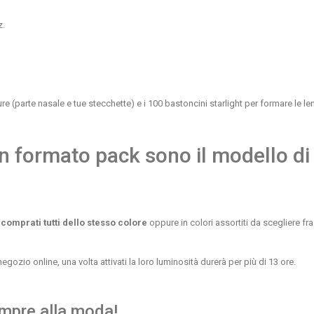
z.
parte nasale e tue stecchette) e i 100 bastoncini starlight per formare le lent
in formato pack sono il modello di o
omprati tutti dello stesso colore
oppure in colori assortiti da scegliere fra
ozio online, una volta attivati la loro luminosità durerà per più di 13 ore.
sempre alla moda!