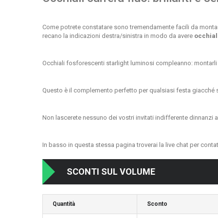
Come potrete constatare sono tremendamente facili da montar
recano la indicazioni destra/sinistra in modo da avere
occhiali
Occhiali fosforescenti starlight luminosi compleanno:
montarli
Questo è il complemento perfetto per qualsiasi festa giacché so
Non lascerete nessuno dei vostri invitati indifferente dinnanzi a 
In basso in questa stessa pagina troverai la live chat per conta
SCONTI SUL VOLUME
Quantità
Sconto