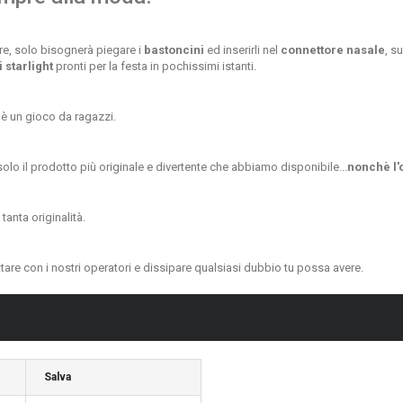
e, solo bisognerà piegare i
bastoncini
ed inserirli nel
connettore nasale
, s
 starlight
pronti per la festa in pochissimi istanti.
 è un gioco da ragazzi
.
lo il prodotto più originale e divertente che abbiamo disponibile...
nonchè l'o
tanta originalità.
ttare con i nostri operatori e dissipare qualsiasi dubbio tu possa avere.
Salva