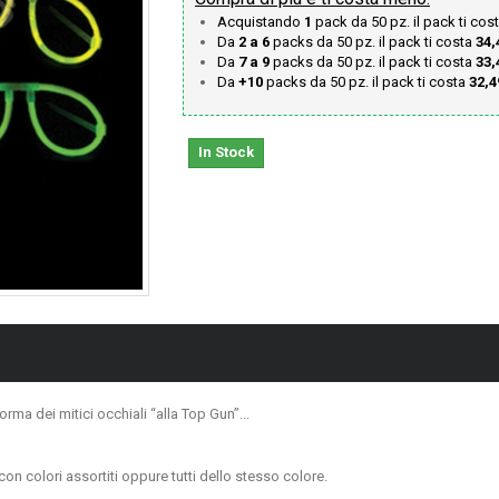
Acquistando
1
pack da 50 pz. il pack ti cos
Da
2 a 6
packs da 50 pz. il pack ti costa
34,
Da
7 a 9
packs da 50 pz. il pack ti costa
33,
Da
+10
packs da 50 pz. il pack ti costa
32,4
In Stock
rma dei mitici occhiali “alla Top Gun”...
con colori assortiti oppure tutti dello stesso colore.