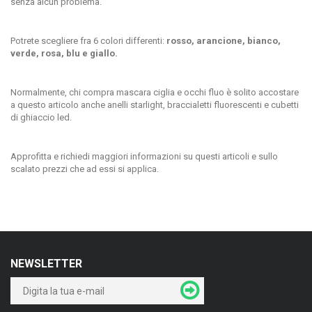
senza alcun problema.
Potrete scegliere fra 6 colori differenti:
rosso, arancione, bianco,
verde, rosa, blu e giallo.
Normalmente, chi compra mascara ciglia e occhi fluo è solito accostare
a questo articolo anche anelli starlight, braccialetti fluorescenti e cubetti
di ghiaccio led.
Approfitta e richiedi maggiori informazioni su questi articoli e sullo
scalato prezzi che ad essi si applica.
NEWSLETTER