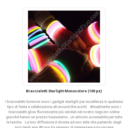
Braccialetti Starlight Monocolore (100 pz)
I braccialetti luminosi sono i gadget starlight per eccellenza in qualsiasi
tipo di festa e celebrazione all-around-the-world. Attualmente sono i
braccialetti glow fluorescente più venduti nel nostro negozio online
giacché hanno un prezzo bassissimo...un articolo accessibile per tutte
le tasche. La loro diffusione è dovuta ad uno stile che partendo dagli
inizi degli anni 80 non ha smesso di interessare e incuriosire