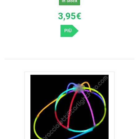
In Stock
3,95€
PIÙ