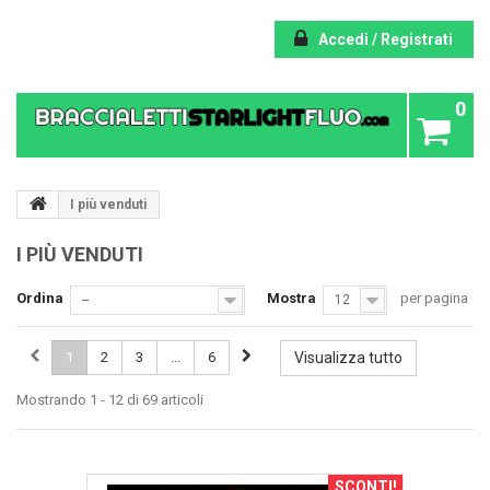
Accedi / Registrati
0
I più venduti
I PIÙ VENDUTI
Ordina
Mostra
per pagina
--
12
1
2
3
...
6
Visualizza tutto
Mostrando 1 - 12 di 69 articoli
SCONTI!