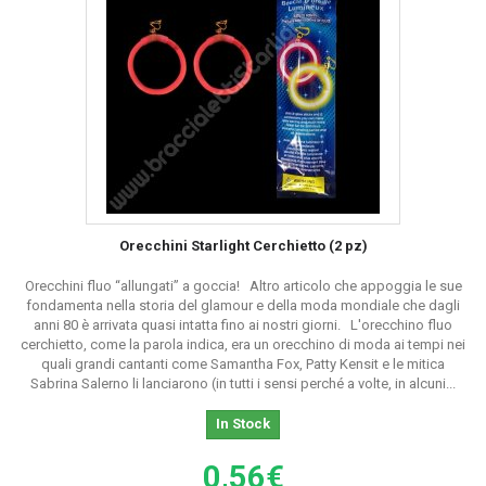
Orecchini Starlight Cerchietto (2 pz)
Orecchini fluo “allungati” a goccia! Altro articolo che appoggia le sue
fondamenta nella storia del glamour e della moda mondiale che dagli
anni 80 è arrivata quasi intatta fino ai nostri giorni. L'orecchino fluo
cerchietto, come la parola indica, era un orecchino di moda ai tempi nei
quali grandi cantanti come Samantha Fox, Patty Kensit e le mitica
Sabrina Salerno li lanciarono (in tutti i sensi perché a volte, in alcuni...
In Stock
0,56€