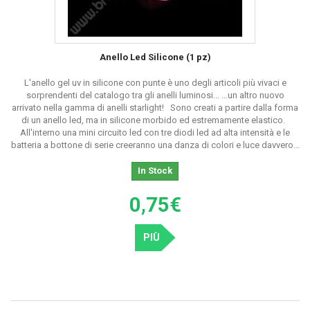
Anello Led Silicone (1 pz)
L'anello gel uv in silicone con punte è uno degli articoli più vivaci e
sorprendenti del catalogo tra gli anelli luminosi... ...un altro nuovo
arrivato nella gamma di anelli starlight! Sono creati a partire dalla forma
di un anello led, ma in silicone morbido ed estremamente elastico.
All'interno una mini circuito led con tre diodi led ad alta intensità e le
batteria a bottone di serie creeranno una danza di colori e luce davvero...
In Stock
0,75€
PIÙ