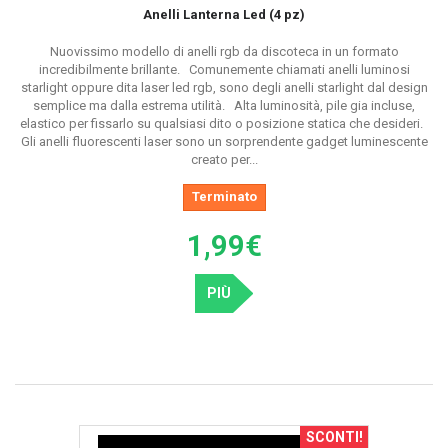
Anelli Lanterna Led (4 pz)
Nuovissimo modello di anelli rgb da discoteca in un formato
incredibilmente brillante. Comunemente chiamati anelli luminosi
starlight oppure dita laser led rgb, sono degli anelli starlight dal design
semplice ma dalla estrema utilità. Alta luminosità, pile gia incluse,
elastico per fissarlo su qualsiasi dito o posizione statica che desideri.
Gli anelli fluorescenti laser sono un sorprendente gadget luminescente
creato per...
Terminato
1,99€
PIÙ
SCONTI!