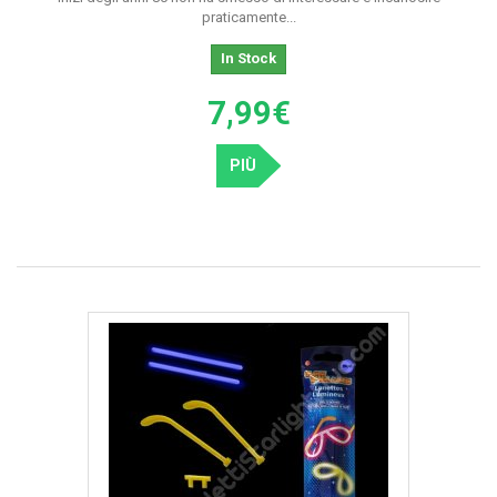
praticamente...
In Stock
7,99€
PIÙ